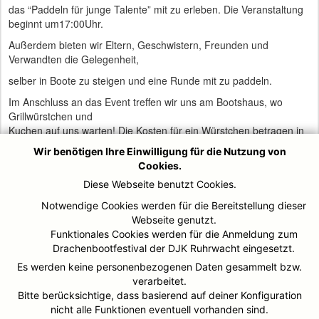
das “Paddeln für junge Talente” mit zu erleben. Die Veranstaltung
beginnt um17:00Uhr.
Außerdem bieten wir Eltern, Geschwistern, Freunden und
Verwandten die Gelegenheit,
selber in Boote zu steigen und eine Runde mit zu paddeln.
Im Anschluss an das Event treffen wir uns am Bootshaus, wo
Grillwürstchen und
Kuchen auf uns warten! Die Kosten für ein Würstchen betragen in
diesem Jahr 3,50€,
Wir benötigen Ihre Einwilligung für die Nutzung von
die Getränkekosten sind ebenfalls von Euch oder den Eltern zu
Cookies.
entrichten.
Diese Webseite benutzt Cookies.
Also: Sportbekleidung nicht vergessen!
Notwendige Cookies werden für die Bereitstellung dieser
07.08. 2023
Webseite genutzt.
Funktionales Cookies werden für die Anmeldung zum
Beginn: 17:00 Uhr
Drachenbootfestival der DJK Ruhrwacht eingesetzt.
Mit sportlichen Grüßen
Es werden keine personenbezogenen Daten gesammelt bzw.
Max, Franz, Carmen, Jens & Silke
verarbeitet.
Bitte berücksichtige, dass basierend auf deiner Konfiguration
Kanurennsport DJK Ruhrwacht e.V.
nicht alle Funktionen eventuell vorhanden sind.