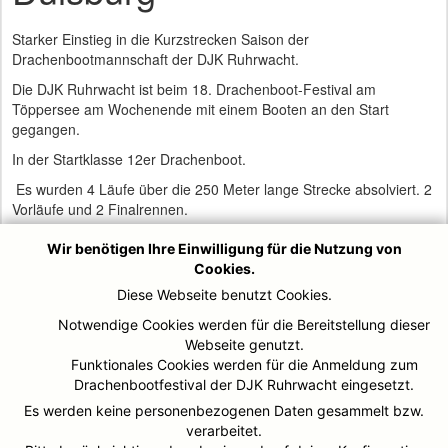
Starker Einstieg in die Kurzstrecken Saison der
Drachenbootmannschaft der DJK Ruhrwacht.
Die DJK Ruhrwacht ist beim 18. Drachenboot-Festival am
Töppersee am Wochenende mit einem Booten an den Start
gegangen.
In der Startklasse 12er Drachenboot.
Es wurden 4 Läufe über die 250 Meter lange Strecke absolviert. 2
Vorläufe und 2 Finalrennen.
Beide Vorläufe konnte die DJK Ruhrwacht e. V. gewinnen. Die
Wir benötigen Ihre Einwilligung für die Nutzung von
Finalläufe konnten ebenfalls beide gewonnen werden.
Cookies.
Zum Abschluss der Regatta fand noch ein Staffelrennen statt. Es
Diese Webseite benutzt Cookies.
ging über ca. 800 Meter bis 1000 Meter. Dabei traten die besten
Notwendige Cookies werden für die Bereitstellung dieser
vier 12er und besten vier 20er Teams der Regatta an. Die
Webseite genutzt.
Staffelpartner wurden aus den Kurstreckenrennen ermittelt. Platz 1
Funktionales Cookies werden für die Anmeldung zum
Kleinboot mit Platz 4 Großboot, Platz 2 Kleinboot mit Platz 3
Drachenbootfestival der DJK Ruhrwacht eingesetzt.
Großboot, Platz 3 Kleinboot mit Platz 2 Großboot und Platz 4
Kleinboot mit Platz 1 Großboot.
Es werden keine personenbezogenen Daten gesammelt bzw.
verarbeitet.
So trat die Ruhrwacht zusammen mit dem Großboot der Hölle