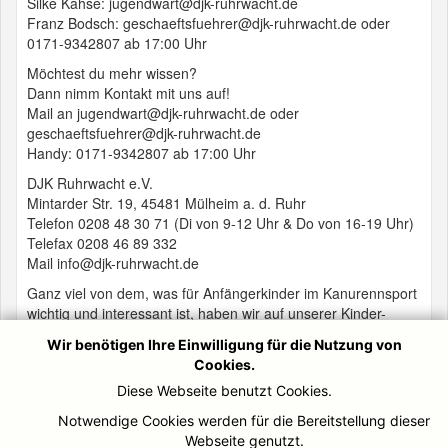
Silke Kahse: jugendwart@djk-ruhrwacht.de
Franz Bodsch: geschaeftsfuehrer@djk-ruhrwacht.de oder
0171-9342807 ab 17:00 Uhr
Möchtest du mehr wissen?
Dann nimm Kontakt mit uns auf!
Mail an jugendwart@djk-ruhrwacht.de oder
geschaeftsfuehrer@djk-ruhrwacht.de
Handy: 0171-9342807 ab 17:00 Uhr
DJK Ruhrwacht e.V.
Mintarder Str. 19, 45481 Mülheim a. d. Ruhr
Telefon 0208 48 30 71 (Di von 9-12 Uhr & Do von 16-19 Uhr)
Telefax 0208 46 89 332
Mail info@djk-ruhrwacht.de
Ganz viel von dem, was für Anfängerkinder im Kanurennsport
wichtig und interessant ist, haben wir auf unserer Kinder-
Kanu-Anfänger-Seite nochmal ausführlich zusammengefasst.
Wir benötigen Ihre Einwilligung für die Nutzung von
Schau doch mal hier nach:
Cookies.
hier klicken und auch ein DJK Young Star werden
Diese Webseite benutzt Cookies.
Notwendige Cookies werden für die Bereitstellung dieser
Webseite genutzt.