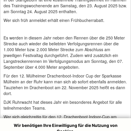
des Trainingswochenende am Samstag, den 23. August 2025 bzw.
am Sonntag 24. August 2025 enthalten.
Wer sich früh anmeldet erhält einen Frühbucherrabatt.
Es werden in diesem Jahr neben den Rennen über die 250 Meter
Strecke auch wieder die beliebten Verfolgungsrennen über die
1.000 Meter bzw. 2.000 Meter Strecke zum Abschluss am
jeweiligen Festivaltag durchgeführt. Zudem wird zusätzlich ein
Langstreckenrennen im Verfolgungsmodus am Sonntag, den 07.
September über 4.000 Meter angeboten.
Für den 12. Mülheimer Drachenboot-Indoor Cup der Sparkasse
Mülheim an der Ruhr kann man sich ab sofort ebenfalls anmelden.
Tauziehen im Drachenboot am 22. November 2025 heißt es dann
dort.
DJK Ruhrwacht hat dieses Jahr ein besonderes Angebot für alle
teilnehmenden Teams.
Wer sich gleichzeitig für den 12. Drachenboot Indoor-Cup am
22.11.2025 und dem 29. Mülheimer Drachenboot-Festival 2025
Wir benötigen Ihre Einwilligung für die Nutzung von
anmeldet, der bezahlt nur 120 € satt regulär 150 €; für einen von