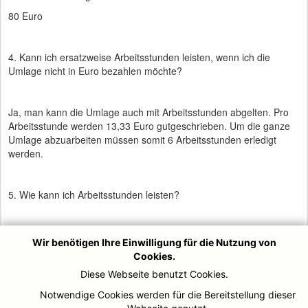
80 Euro
4. Kann ich ersatzweise Arbeitsstunden leisten, wenn ich die
Umlage nicht in Euro bezahlen möchte?
Ja, man kann die Umlage auch mit Arbeitsstunden abgelten. Pro
Arbeitsstunde werden 13,33 Euro gutgeschrieben. Um die ganze
Umlage abzuarbeiten müssen somit 6 Arbeitsstunden erledigt
werden.
5. Wie kann ich Arbeitsstunden leisten?
Die Arbeiten kann man bei unserem Bootshauswart Lars Göbels
Wir benötigen Ihre Einwilligung für die Nutzung von
persönlich oder per E-Mail unter Bootshauswart@djk-ruhrwacht.de
Cookies.
erfragen.
Diese Webseite benutzt Cookies.
Notwendige Cookies werden für die Bereitstellung dieser
Ihr könnt dann mit Ihm individuell absprechen wie Ihr eure