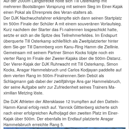
Auf der 2000m Langstrecke holte sich Till Osterkamp mit
mehreren Bootslängen Vorsprung mit seinem Sieg im Einer-Kajak
einen Pokal als Ehrenpreis des Veran-stalters ab.
Der DJK Nachwuchsfahrer erkämpfte sich dann seinen Startplatz
im 500m Finale der Schüler A mit einem souveränen Vorlaufsieg.
Kurz nachdem der Starter das Fi-nalrennen losgeschickt hatte,
setzte er sich an die Spitze des Teilnehmerfeldes. Im Endspurt
überquerte Till Osterkamp schließlich als Zweitplatzierter hinter
dem Sie-ger Till Dammberg vom Kanu-Ring Hamm die Ziellinie.
Gemeinsam mit seinem Partner Simon Kocks folgte noch ein
vierter Rang im Finale der Zweier-Kajaks über die 500m-Distanz.
Der Vierer-Kajak der DJK Ruhrwacht mit Till Osterkamp, Simon
Kocks, Ansgar Hammelsbruch und Carlos Kodjayan paddelte auf
dem vierten Rang im 500m-Finalrennen.Sein Debüt als
Schlagmann gab dabei der zwölfjährige Ans-gar Hammelsbruch,
der seine Aufgabe sehr zur Zufriedenheit seines Trainers Ma-
ximilian Metzing löste.
Die DJK Athleten der Altersklasse 12 trumpften auf den Datteln-
Hamm-Kanal erfolg-reich auf. Yannick Glittenberg sicherte sich
nach einer erfolgreichen Aufholjagd den zweiten Platz im Einer-
Kajak über 500m. Der ebenfalls im Endlauf platzierte Ansgar
Hammelsbruch erreichte Rang 5.