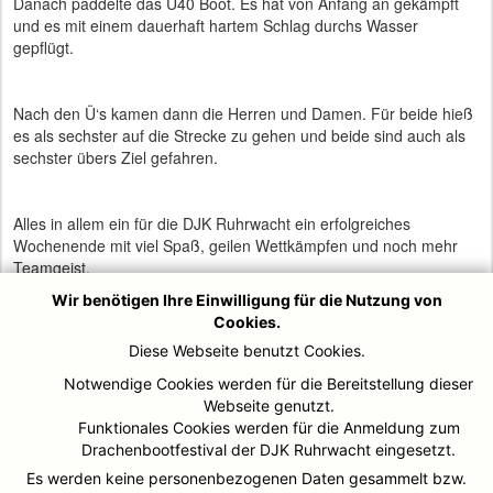
Danach paddelte das Ü40 Boot. Es hat von Anfang an gekämpft
und es mit einem dauerhaft hartem Schlag durchs Wasser
gepflügt.
Nach den Ü‘s kamen dann die Herren und Damen. Für beide hieß
es als sechster auf die Strecke zu gehen und beide sind auch als
sechster übers Ziel gefahren.
Alles in allem ein für die DJK Ruhrwacht ein erfolgreiches
Wochenende mit viel Spaß, geilen Wettkämpfen und noch mehr
Teamgeist.
So kann man beruhigt und zuversichtlich auf die kommenden DM‘s
Wir benötigen Ihre Einwilligung für die Nutzung von
gucken.
Cookies.
Diese Webseite benutzt Cookies.
Notwendige Cookies werden für die Bereitstellung dieser
Ach ja, das Ergebnis der Ü‘s fehlte ja noch.
Webseite genutzt.
Die Ü40 haben tapfer gekämpft und alles gegeben und haben den
Funktionales Cookies werden für die Anmeldung zum
Abstand nach hinten dauerhaft vergrößert, sodass fest stand das
Drachenbootfestival der DJK Ruhrwacht eingesetzt.
es ein Kampf um Platz 3 gibt. Leider hat es am Ende um eine
Es werden keine personenbezogenen Daten gesammelt bzw.
Haaresbreite nicht geklappt und das Ü40 Boot ist als 4ter über die