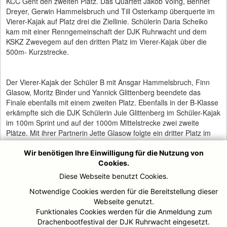
KCC Gent den zweiten Platz. Das Quartett Jakob Vöing, Bennet
Dreyer, Gerwin Hammelsbruch und Till Osterkamp überquerte im
Vierer-Kajak auf Platz drei die Ziellinie. Schülerin Daria Scheiko
kam mit einer Renngemeinschaft der DJK Ruhrwacht und dem
KSKZ Zwevegem auf den dritten Platz im Vierer-Kajak über die
500m- Kurzstrecke.
Der Vierer-Kajak der Schüler B mit Ansgar Hammelsbruch, Finn
Glasow, Moritz Binder und Yannick Glittenberg beendete das
Finale ebenfalls mit einem zweiten Platz. Ebenfalls in der B-Klasse
erkämpfte sich die DJK Schülerin Jule Glittenberg im Schüler-Kajak
im 100m Sprint und auf der 1000m Mittelstrecke zwei zweite
Plätze. Mit ihrer Partnerin Jette Glasow folgte ein dritter Platz im
Zweier-Kajak über 500m und ein vierter Rang über 1000m-
Distanz. Ansgar Hammelsbruch paddelte sich über Vor- und
Wir benötigen Ihre Einwilligung für die Nutzung von
Zwischenlauf als einziger Mülheimer Teilnehmer in den Endlauf
Cookies.
der Schüler B über die 100m Sprintdistanz und überquerte als
Diese Webseite benutzt Cookies.
Platz 8 die Zielline.
Notwendige Cookies werden für die Bereitstellung dieser
Webseite genutzt.
Funktionales Cookies werden für die Anmeldung zum
Beim Schülermehrkampf, der zwei Paddelwettbewerbe über 100m
Drachenbootfestival der DJK Ruhrwacht eingesetzt.
und 1000m, einen Ausdauerlauf über 1000m sowie einen