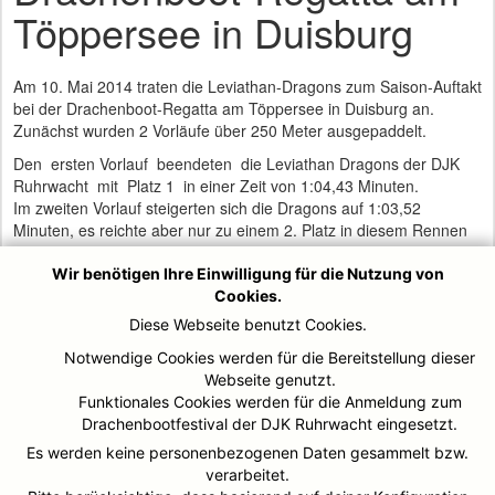
Töppersee in Duisburg
Am 10. Mai 2014 traten die Leviathan-Dragons zum Saison-Auftakt
bei der Drachenboot-Regatta am Töppersee in Duisburg an.
Zunächst wurden 2 Vorläufe über 250 Meter ausgepaddelt.
Den ersten Vorlauf beendeten die Leviathan Dragons der DJK
Ruhrwacht mit Platz 1 in einer Zeit von 1:04,43 Minuten.
Im zweiten Vorlauf steigerten sich die Dragons auf 1:03,52
Minuten, es reichte aber nur zu einem 2. Platz in diesem Rennen
und es bedeutete Platz 2.
Wir benötigen Ihre Einwilligung für die Nutzung von
Nach den Vorläufen wurden die Drachenboot-Teams in die
Cookies.
einzelnen Cups eingeteilt.
Diese Webseite benutzt Cookies.
Aufgrund der guten Ergebnisse aus den Vorläufen wurden die
Notwendige Cookies werden für die Bereitstellung dieser
Leviathan-Dragons in den RUN-Cup (KöPi-Cup) eingestuft. In
Webseite genutzt.
diesem Cup starteten die 12 besten Mannschaften.
Funktionales Cookies werden für die Anmeldung zum
Nach 2 Finalläufen mit den Zeiten 1:02,83 und 1:03,01 reichte es
Drachenbootfestival der DJK Ruhrwacht eingesetzt.
am Ende mit der Gesamtzeit von 2:05,84 zu einem
Es werden keine personenbezogenen Daten gesammelt bzw.
hervorragenden 6.Platz Platz 6.
verarbeitet.
Insgesamt nahmen 48 Drachenboot-Teams an der Regatta teil.