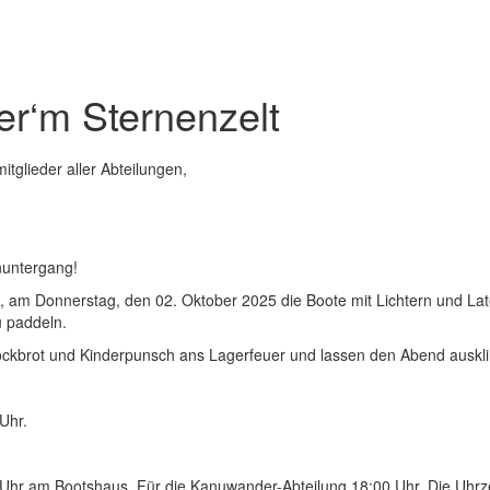
er‘m Sternenzelt
itglieder aller Abteilungen,
nuntergang!
den, am Donnerstag, den 02. Oktober 2025 die Boote mit Lichtern und
 paddeln.
ockbrot und Kinderpunsch ans Lagerfeuer und lassen den Abend auskl
Uhr.
30 Uhr am Bootshaus. Für die Kanuwander-Abteilung 18:00 Uhr. Die Uhrz