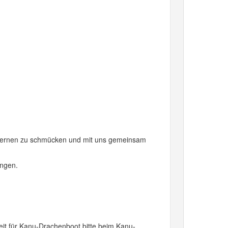
 Laternen zu schmücken und mit uns gemeinsam
ingen.
eit für Kanu-Drachenboot bitte beim Kanu-