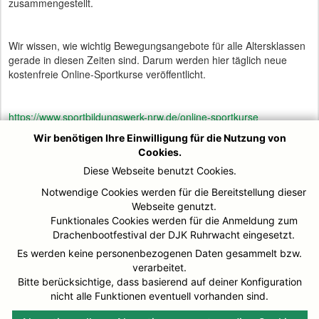
zusammengestellt.
Wir wissen, wie wichtig Bewegungsangebote für alle Altersklassen
gerade in diesen Zeiten sind. Darum werden hier täglich neue
kostenfreie Online-Sportkurse veröffentlicht.
https://www.sportbildungswerk-nrw.de/online-sportkurse
Wir benötigen Ihre Einwilligung für die Nutzung von
Cookies.
Viel Spaß dabei und berichtet ggf einmal, wir Ihr die sportlichen
Diese Webseite benutzt Cookies.
online-Angebote findet und ob Ihr mitgemacht habt.
Notwendige Cookies werden für die Bereitstellung dieser
Webseite genutzt.
Mit sportlichen Grüßen
Funktionales Cookies werden für die Anmeldung zum
Drachenbootfestival der DJK Ruhrwacht eingesetzt.
Es werden keine personenbezogenen Daten gesammelt bzw.
Franz Bodsch
verarbeitet.
Geschäftsführer DJK Ruhrwacht Mülheim e.V.
Bitte berücksichtige, dass basierend auf deiner Konfiguration
nicht alle Funktionen eventuell vorhanden sind.