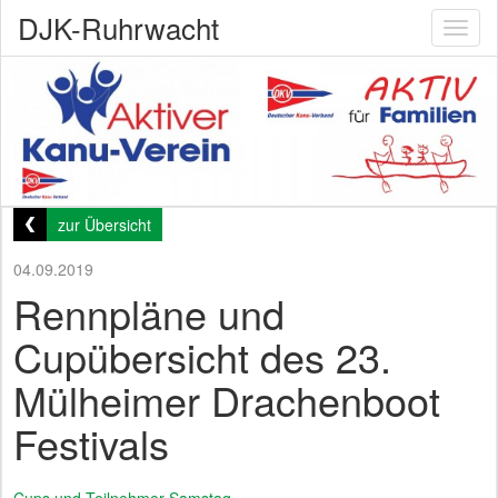
DJK-Ruhrwacht
Toggl
naviga
zur Übersicht
04.09.2019
Rennpläne und
Cupübersicht des 23.
Mülheimer Drachenboot
Festivals
Cups und Teilnehmer Samstag