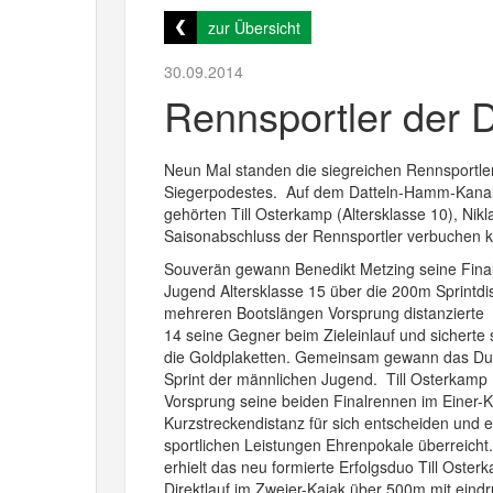
zur Übersicht
30.09.2014
Rennsportler der
Neun Mal standen die siegreichen Rennsportle
Siegerpodestes. Auf dem Datteln-Hamm-Kanal f
gehörten Till Osterkamp (Altersklasse 10), Nikl
Saisonabschluss der Rennsportler verbuchen 
Souverän gewann Benedikt Metzing seine Final
Jugend Altersklasse 15 über die 200m Sprintd
mehreren Bootslängen Vorsprung distanzierte N
14 seine Gegner beim Zieleinlauf und sichert
die Goldplaketten. Gemeinsam gewann das Du
Sprint der männlichen Jugend. Till Osterkamp 
Vorsprung seine beiden Finalrennen im Einer-Ka
Kurzstreckendistanz für sich entscheiden und er
sportlichen Leistungen Ehrenpokale überreicht
erhielt das neu formierte Erfolgsduo Till Oste
Direktlauf im Zweier-Kajak über 500m mit eindr