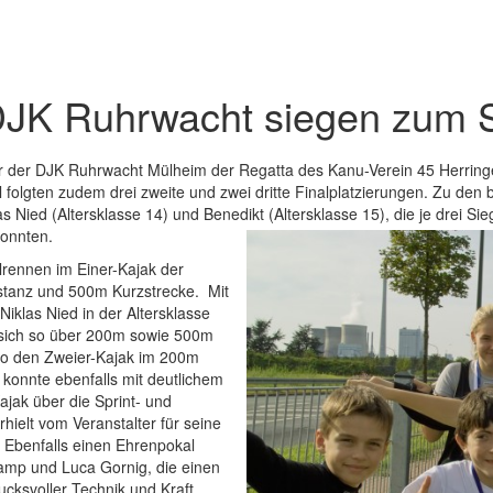
 DJK Ruhrwacht siegen zum 
r der DJK Ruhrwacht Mülheim der Regatta des Kanu-Verein 45 Herring
olgten zudem drei zweite und zwei dritte Finalplatzierungen. Zu den
as Nied (Altersklasse 14) und Benedikt (Altersklasse 15), die je drei Si
konnten.
rennen im Einer-Kajak der
istanz und 500m Kurzstrecke. Mit
iklas Nied in der Altersklasse
e sich so über 200m sowie 500m
o den Zweier-Kajak im 200m
konnte ebenfalls mit deutlichem
jak über die Sprint- und
hielt vom Veranstalter für seine
. Ebenfalls einen Ehrenpokal
rkamp und Luca Gornig, die einen
ucksvoller Technik und Kraft