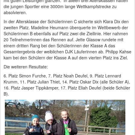
mit guten Leistungen glänzen. In alleen drei Altersklassen hatten
die jungen Sportler eine 3000m lange Wettkampfstrecke zu
absolvieren.
In der Altersklasse der Schülerinnen C sicherte sich Klara Dix den
zweiten Platz. Madeline Heumann überquerte im Wettbewerb der
Schülerinnen B ebenfalls auf Platz zwei die Ziellinie. Hier nahmen
20 Teilnehmerinnen das Rennen auf. Jette Glasow rundete mit
einem dritten Rang bei den Schülerinnen der Klasse A das
Gesamtergebnis der weiblichen DJK Läuferinnen ab. Philipp Kahse
kam bei den Schülern der Klasse A auf dem vierten Platz ins Ziel.
Die weiteren Resultate:
6. Platz Simon Furche, 7. Platz Noah Deufel, 9. Platz Lennard
Krumm, 11. Platz Julian Thiet, 14. Platz Oskar Dix (alle Schüler A),
16. Platz Jasper Tippkämper, 17. Platz Eliah Deufel (beide Schüler
B).