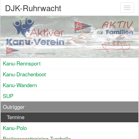
DJK-Ruhrwacht
Toggl
naviga
Kanu-Rennsport
Kanu-Drachenboot
Kanu-Wandern
SUP
Outrigger
Termine
Kanu-Polo
Breitensporttraining Turnhalle