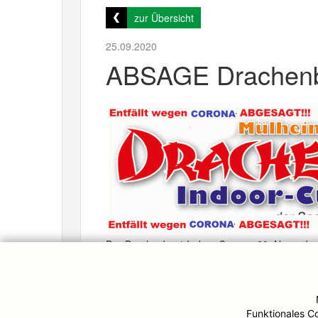
zur Übersicht
25.09.2020
ABSAGE Drachenb
Der Drachenboot-Indoor-Cup am 28. Novemb
© DJK-Ruhrwacht 2026
Funktionales C