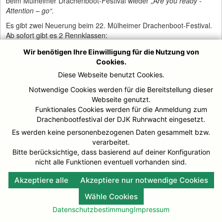
beim Mülheimer Drachenboot-Festival wieder „A
re you ready -
Attention – go“.
Es gibt zwei Neuerung beim 22. Mülheimer Drachenboot-Festival.
Ab sofort gibt es 2 Rennklassen:
->
Drachenboot (max. 20 PaddlerInnen) In der Mixedklasse
Wir benötigen Ihre Einwilligung für die Nutzung von
müssen mindestens 6 Frauen im Boot sein (Samstag / Sonntag)
Cookies.
->
Drachenboot (max. 12 PaddlerInnen) In der Mixedklasse
müssen mindestens 4 Frauen im Boot sein (nur Sonntag)
Diese Webseite benutzt Cookies.
Notwendige Cookies werden für die Bereitstellung dieser
Die Bootsklasse mit 12 Personen wird am Sonntag, 02. September
Webseite genutzt.
2018 angeboten.
Funktionales Cookies werden für die Anmeldung zum
In der OPEN-Klasse in den beiden Rennklassen ist keine Frauen-
Drachenbootfestival der DJK Ruhrwacht eingesetzt.
Quote vorgeschrieben.
Es werden keine personenbezogenen Daten gesammelt bzw.
verarbeitet.
AUSSCHREIBUNG
Bitte berücksichtige, dass basierend auf deiner Konfiguration
nicht alle Funktionen eventuell vorhanden sind.
Akzeptiere alle
Akzeptiere nur notwendige Cookies
© DJK-Ruhrwacht 2026
Impressum
Wähle Cookies
Datenschutzbestimmung
Impressum