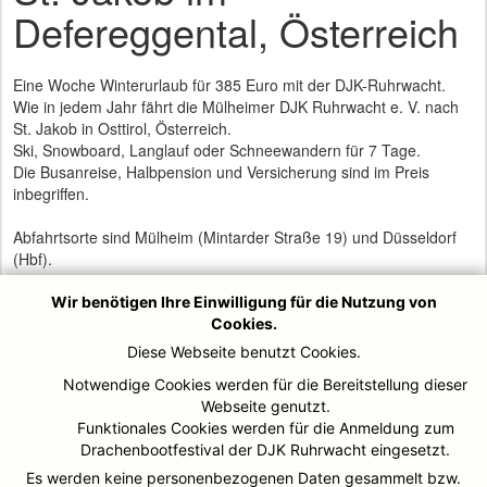
Defereggental, Österreich
Eine Woche Winterurlaub für 385 Euro mit der DJK-Ruhrwacht.
Wie in jedem Jahr fährt die Mülheimer DJK Ruhrwacht e. V. nach
St. Jakob in Osttirol, Österreich.
Ski, Snowboard, Langlauf oder Schneewandern für 7 Tage.
Die Busanreise, Halbpension und Versicherung sind im Preis
inbegriffen.
Abfahrtsorte sind Mülheim (Mintarder Straße 19) und Düsseldorf
(Hbf).
Freie Termine:
Ski1 vom 14.01. - 21.01.2016 (Abfahrt 13.01.2016 um 21 Uhr)
Wir benötigen Ihre Einwilligung für die Nutzung von
Ski2 vom 21.01. – 28.01.2016 (Abfahrt 20.01.2016 um 21 Uhr)
Cookies.
Diese Webseite benutzt Cookies.
Anmeldeunterlagen sowie weitere Informationen sind
Notwendige Cookies werden für die Bereitstellung dieser
unter
www.djk-ruhrwacht.de
-> Menüpunkt Events -> SKI-Urlaub
Webseite genutzt.
abrufbar.
Funktionales Cookies werden für die Anmeldung zum
Weitere Informationen und Kontakt unter ski@djk-ruhrwacht.de
Drachenbootfestival der DJK Ruhrwacht eingesetzt.
oder per Fax 0208 7672545
Telefonisch erreichen Sie die Geschäftsstelle der DJK Ruhrwacht
Es werden keine personenbezogenen Daten gesammelt bzw.