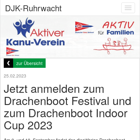
DJK-Ruhrwacht
Toggl
naviga
zur Übersicht
25.02.2023
Jetzt anmelden zum
Drachenboot Festival und
zum Drachenboot Indoor
Cup 2023
Am 9. und 10. September findet das diesjährige Drachenboot