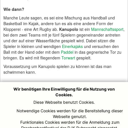
Wie dann?
Manche Leute sagen, es sei eine Mischung aus Handball und
Basketball im Kajak, andere tun es als eine andere Form der
Klopperei - eine Art Rugby ab.
Kanupolo
ist ein
Mannschaftssport
,
bei dem zwei Teams mit je fünf Spielern gegeneinander antreten
und der auf einer Wasserfläche gespielt wird. Dabei sitzen die
Spieler in kleinen und wendigen
Einerkajaks
und versuchen den
Ball mit der Hand oder mit dem
Paddel
in das gegnerische Tor zu
bringen. Es wird mit fliegendem
Torwart
gespielt.
Voraussetzung um Kanupolo spielen zu können ist das man
schwimmen kann.
Zur Verstärkung der einzelnen Mannschaft von Schülern und
Wir benötigen Ihre Einwilligung für die Nutzung von
Jugend werden noch interessierte Jugendliche zwischen 9 Jahren
Cookies.
und 15 Jahren gesucht. Nähere Infos gibt es beim Kanupolowart
Diese Webseite benutzt Cookies.
Thomas Heisterenberg unter
kanupolo@djk-ruhrwacht.de
oder
Notwendige Cookies werden für die Bereitstellung dieser
0172-1887710.
Webseite genutzt.
Funktionales Cookies werden für die Anmeldung zum
Drachenbootfestival der DJK Ruhrwacht eingesetzt.