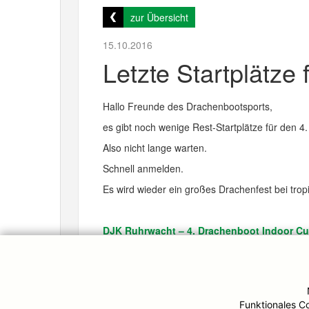
zur Übersicht
15.10.2016
Letzte Startplätze
Hallo Freunde des Drachenbootsports,
es gibt noch wenige Rest-Startplätze für den 
Also nicht lange warten.
Schnell anmelden.
Es wird wieder ein großes Drachenfest bei tro
DJK Ruhrwacht – 4. Drachenboot Indoor C
Alle Infos auch über unsere
Facebookseite
und
Funktionales C