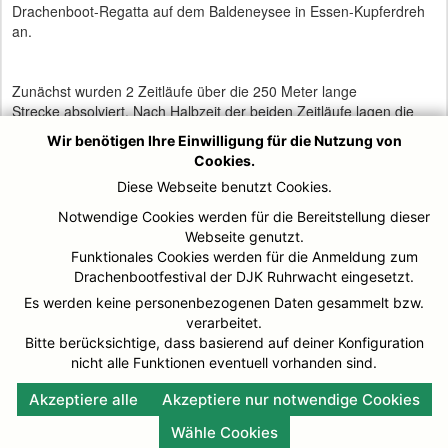
Drachenboot-Regatta auf dem Baldeneysee in Essen-Kupferdreh
an.
Zunächst wurden 2 Zeitläufe über die 250 Meter lange
Strecke absolviert. Nach Halbzeit der beiden Zeitläufe lagen die
Leviathan Dragons noch auf Platz 4 und qualifizierten sich für den
Wir benötigen Ihre Einwilligung für die Nutzung von
Kieser CUP. Dort traten im Halbfinale die schnellsten 8 Boote der
Cookies.
Regatta an. Die Plätze 1 bis 4 qualifizierten sich für das A Finale.
Diese Webseite benutzt Cookies.
Nun wurden wieder 2 Zeitläufe gefahren.
Notwendige Cookies werden für die Bereitstellung dieser
Im 2. Finallauf setzte sich das Boot der Leviathan Dragons direkt
Webseite genutzt.
von Beginn an die Spitze des Teilnehmerfeldes und gab die
Funktionales Cookies werden für die Anmeldung zum
Führung bis ins Ziel nicht mehr ab. Durch Addition der 2 Zeitläufe
Drachenbootfestival der DJK Ruhrwacht eingesetzt.
fehlte knapp eine Sekunde und es wäre der 1.Platz geworden. So
reichte es nur zum 3.Platz.
Es werden keine personenbezogenen Daten gesammelt bzw.
verarbeitet.
Als Abschluss stand noch das 1200 m Verfolgungsrennen an. Die
Bitte berücksichtige, dass basierend auf deiner Konfiguration
8 zeitschnellsten Teams, darunter auch die Leviathan Dragons,
nicht alle Funktionen eventuell vorhanden sind.
nahmen an diesem Rennen teil. Hier erreichte man den 7.Platz.
Akzeptiere alle
Akzeptiere nur notwendige Cookies
Wähle Cookies