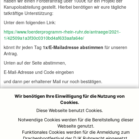
haben wir einen Förderantrag über 1000€ für ein Projekt der
Kanupoloabteilung gestellt. Hierbei benötigen wir eure tägliche
tatkräftige Unterstützung:
Unter dem folgenden Link:
https://www.foerderprogramm-rhein-ruhr.de/antraege/2021-
1/42509a1a3f30c0310bd4af633aafa64e/
könnt ihr jeden Tag
1x/E-Mailadresse abstimmen
für unseren
Antrag.
Unten auf der Seite abstimmen,
E-Mail-Adresse und Code eingeben
und dann per erhaltener Mail nur noch bestätigen.
Das heißt WIR haben es in der Hand.
Wir benötigen Ihre Einwilligung für die Nutzung von
Cookies.
Das ganze Verfahren läuft
bis zum 30.09.2021
, ihr könnt jeden
Diese Webseite benutzt Cookies.
Tag alle euch zur Verfügung stehenden Mail-Adressen nutzen. Die
Notwendige Cookies werden für die Bereitstellung dieser
3 Erstplatzierten erhalten dann 500€ sicher, über eine
Webseite genutzt.
weitergehende Förderung berät dann ein Rat der VR-Bank.
Funktionales Cookies werden für die Anmeldung zum
Über eure tatkräftige ausdauernde Unterstützung wären wir sehr
Drachenbootfestival der DJK Ruhrwacht eingesetzt.