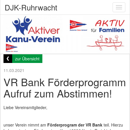
DJK-Ruhrwacht
Toggl
naviga
zur Übersicht
11.03.2021
VR Bank Förderprogramm
Aufruf zum Abstimmen!
Liebe Vereinsmitglieder,
unser Verein nimmt am
Förderprogram der VR Bank
teil. Hierzu