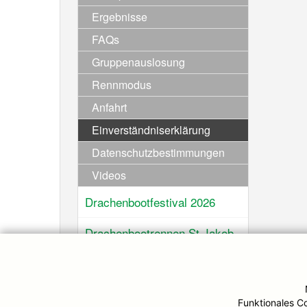
Ergebnisse
FAQs
Gruppenauslosung
Rennmodus
Anfahrt
Einverständniserklärung
Datenschutzbestimmungen
Videos
Drachenbootfestival 2026
Drachenbootrennen St.Jakob
im Defereggental
SKI-Urlaub 2027
Funktionales C